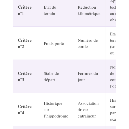
Aptitude
Critère
État du
Réduction
technique
n°1
terrain
kilométrique
aux
obstacles
État du
Critère
Numéro de
terrain
Poids porté
n°2
corde
(souple
ou lourd)
Nombre
Critère
Stalle de
Ferrures du
de
n°3
départ
jour
courses à
l’obstacle
Historique
Historique
Association
Critère
sur le
sur
driver-
n°4
parcours
l’hippodrome
entraîneur
exact