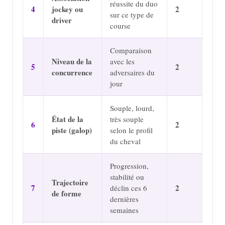
réussite du duo
4
jockey ou
2
sur ce type de
driver
course
Comparaison
Niveau de la
avec les
5
2
concurrence
adversaires du
jour
Souple, lourd,
État de la
très souple
6
2
piste (galop)
selon le profil
du cheval
Progression,
stabilité ou
Trajectoire
7
2
déclin ces 6
de forme
dernières
semaines