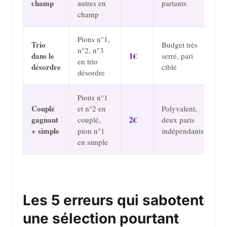
champ
autres en
partants
champ
Pions n°1,
Trio
Budget très
n°2, n°3
dans le
1€
serré, pari
en trio
désordre
ciblé
désordre
Pions n°1
Couplé
et n°2 en
Polyvalent,
gagnant
2€
couplé,
deux paris
+ simple
pion n°1
indépendants
en simple
Les 5 erreurs qui sabotent
une sélection pourtant