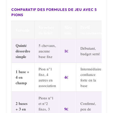
COMPARATIF DES FORMULES DE JEU AVEC 5
PIONS
Structure
Mise
Profil
Formule
du ticket
min.
recommandé
Quinté
5 chevaux,
Débutant,
désordre
1€
aucune
budget serré
simple
base fixe
Pion n°1
Intermédiaire,
1 base +
fixe, 4
confiance
4 en
4€
autres en
forte en la
champ
association
base
Pions n°1
2 bases
et n°2
Confirmé,
+ 3 en
9€
fixes, 3
peu de