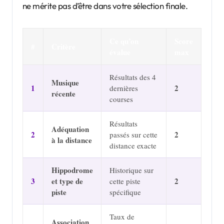
ne mérite pas d’être dans votre sélection finale.
Ce qu’on
Score
#
Critère
évalue
max
Résultats des 4
Musique
1
2
dernières
récente
courses
Résultats
Adéquation
2
2
passés sur cette
à la distance
distance exacte
Hippodrome
Historique sur
3
et type de
2
cette piste
piste
spécifique
Taux de
Association