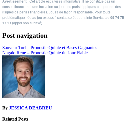
Avertissement :
Cet article est à visée informative. Il ne constitue pas un
conseil financier ni une incitation au jeu. Les paris hippiques comportent des
risques de pertes financières. Jouez de façon responsable. Pour toute
problématique liée au jeu excessif, contactez Joueurs Info Service au
09 74 75
13 13
(appel non surtaxé).
Post navigation
Sauveur Turf – Pronostic Quinté et Bases Gagnantes
Nagalo Rene – Pronostic Quinté du Jour Fiable
By
JESSICA DEABREU
Related Posts