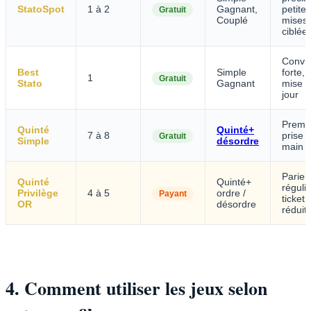
StatoSpot
1 à 2
Gagnant,
petites
Gratuit
Couplé
mises
ciblée
Convic
Best
Simple
forte, 
1
Gratuit
Stato
Gagnant
mise p
jour
Premi
Quinté
Quinté+
7 à 8
prise 
Gratuit
Simple
désordre
main
Parieu
Quinté
Quinté+
régulie
Privilège
4 à 5
ordre /
Payant
ticket
OR
désordre
réduit
4. Comment utiliser les jeux selon