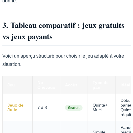
donne.
3. Tableau comparatif : jeux gratuits
vs jeux payants
Voici un aperçu structuré pour choisir le jeu adapté à votre
situation.
Nb
Type de
Jeu
Accès
Idéal 
Chevaux
pari
Débuta
Jeux de
Quinté+,
parieu
7 à 8
Gratuit
Julie
Multi
Quinté
réguli
Parieu
Simple
précis,