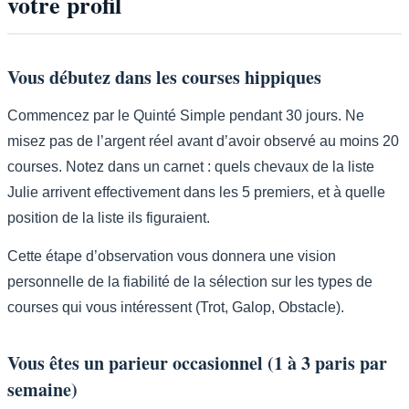
votre profil
Vous débutez dans les courses hippiques
Commencez par le Quinté Simple pendant 30 jours. Ne
misez pas de l’argent réel avant d’avoir observé au moins 20
courses. Notez dans un carnet : quels chevaux de la liste
Julie arrivent effectivement dans les 5 premiers, et à quelle
position de la liste ils figuraient.
Cette étape d’observation vous donnera une vision
personnelle de la fiabilité de la sélection sur les types de
courses qui vous intéressent (Trot, Galop, Obstacle).
Vous êtes un parieur occasionnel (1 à 3 paris par
semaine)