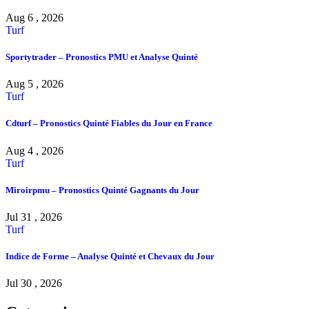
Aug 6 , 2026
Turf
Sportytrader – Pronostics PMU et Analyse Quinté
Aug 5 , 2026
Turf
Cdturf – Pronostics Quinté Fiables du Jour en France
Aug 4 , 2026
Turf
Miroirpmu – Pronostics Quinté Gagnants du Jour
Jul 31 , 2026
Turf
Indice de Forme – Analyse Quinté et Chevaux du Jour
Jul 30 , 2026