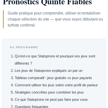
Pronostics Quinté Fiables
Guide pratique pour comprendre, utiliser et rentabiliser
chaque sélection du site — que vous soyez débutant ou
turfiste confirmé.
AU PROGRAMME
Qu’est-ce que Statoprono et pourquoi ses jeux sont
différents ?
Les jeux de Statoprono expliqués un par un
Tableau comparatif : jeux gratuits vs jeux payants
Comment utiliser les jeux selon votre profil de parieur
Stratégies concrètes pour combiner les jeux
Ce que Statoprono ne peut pas faire pour vous
Questions fréquentes