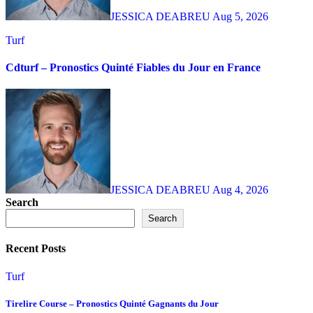
JESSICA DEABREU
Aug 5, 2026
Turf
Cdturf – Pronostics Quinté Fiables du Jour en France
JESSICA DEABREU
Aug 4, 2026
Search
Search
Recent Posts
Turf
Tirelire Course – Pronostics Quinté Gagnants du Jour