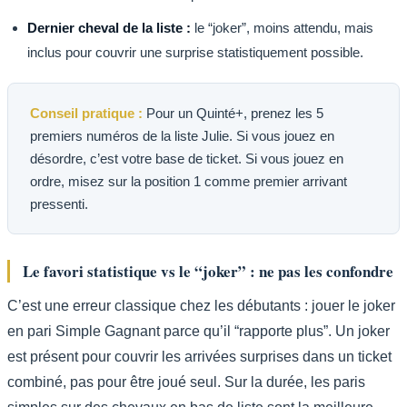
Dernier cheval de la liste :
le “joker”, moins attendu, mais
inclus pour couvrir une surprise statistiquement possible.
Conseil pratique :
Pour un Quinté+, prenez les 5
premiers numéros de la liste Julie. Si vous jouez en
désordre, c’est votre base de ticket. Si vous jouez en
ordre, misez sur la position 1 comme premier arrivant
pressenti.
Le favori statistique vs le “joker” : ne pas les confondre
C’est une erreur classique chez les débutants : jouer le joker
en pari Simple Gagnant parce qu’il “rapporte plus”. Un joker
est présent pour couvrir les arrivées surprises dans un ticket
combiné, pas pour être joué seul. Sur la durée, les paris