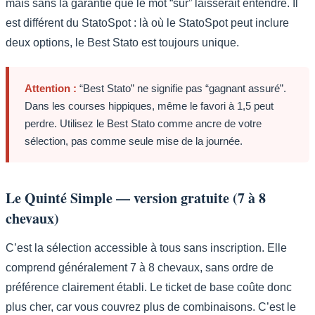
mais sans la garantie que le mot “sûr” laisserait entendre. Il
est différent du StatoSpot : là où le StatoSpot peut inclure
deux options, le Best Stato est toujours unique.
Attention :
“Best Stato” ne signifie pas “gagnant assuré”.
Dans les courses hippiques, même le favori à 1,5 peut
perdre. Utilisez le Best Stato comme ancre de votre
sélection, pas comme seule mise de la journée.
Le Quinté Simple — version gratuite (7 à 8
chevaux)
C’est la sélection accessible à tous sans inscription. Elle
comprend généralement 7 à 8 chevaux, sans ordre de
préférence clairement établi. Le ticket de base coûte donc
plus cher, car vous couvrez plus de combinaisons. C’est le