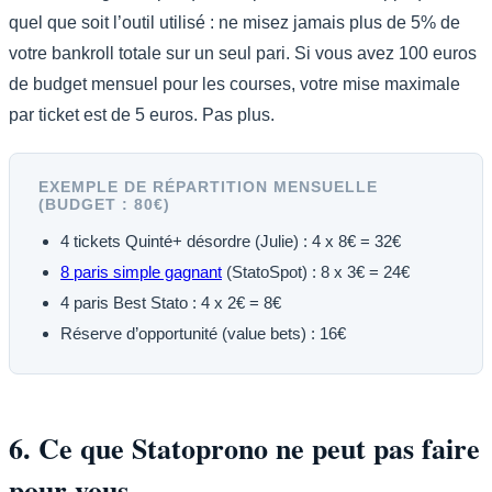
quel que soit l’outil utilisé : ne misez jamais plus de 5% de
votre bankroll totale sur un seul pari. Si vous avez 100 euros
de budget mensuel pour les courses, votre mise maximale
par ticket est de 5 euros. Pas plus.
EXEMPLE DE RÉPARTITION MENSUELLE
(BUDGET : 80€)
4 tickets Quinté+ désordre (Julie) : 4 x 8€ = 32€
8 paris simple gagnant
(StatoSpot) : 8 x 3€ = 24€
4 paris Best Stato : 4 x 2€ = 8€
Réserve d’opportunité (value bets) : 16€
6. Ce que Statoprono ne peut pas faire
pour vous