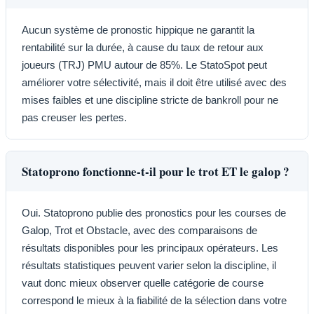
Aucun système de pronostic hippique ne garantit la
rentabilité sur la durée, à cause du taux de retour aux
joueurs (TRJ) PMU autour de 85%. Le StatoSpot peut
améliorer votre sélectivité, mais il doit être utilisé avec des
mises faibles et une discipline stricte de bankroll pour ne
pas creuser les pertes.
Statoprono fonctionne-t-il pour le trot ET le galop ?
Oui. Statoprono publie des pronostics pour les courses de
Galop, Trot et Obstacle, avec des comparaisons de
résultats disponibles pour les principaux opérateurs. Les
résultats statistiques peuvent varier selon la discipline, il
vaut donc mieux observer quelle catégorie de course
correspond le mieux à la fiabilité de la sélection dans votre