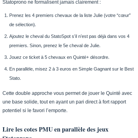
Statoprono ne formalisent jamais clairement :
Prenez les 4 premiers chevaux de la liste Julie (votre “cœur”
de sélection).
Ajoutez le cheval du StatoSpot s’il n’est pas déjà dans vos 4
premiers. Sinon, prenez le 5e cheval de Julie.
Jouez ce ticket à 5 chevaux en Quinté+ désordre.
En parallèle, misez 2 à 3 euros en Simple Gagnant sur le Best
Stato.
Cette double approche vous permet de jouer le Quinté avec
une base solide, tout en ayant un pari direct à fort rapport
potentiel si le favori l’emporte.
Lire les cotes PMU en parallèle des jeux