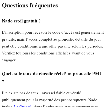
Questions fréquentes
Nado est-il gratuit ?
L’inscription pour recevoir le code d’accès est généralement
gratuite, mais l’accès complet au pronostic détaillé du jour
peut être conditionné à une offre payante selon les périodes.
Vérifiez toujours les conditions affichées avant de vous
engager.
Quel est le taux de réussite réel d’un pronostic PMU
?
Il n’existe pas de taux universel fiable et vérifié
publiquement pour la majorité des pronostiqueurs, Nado
inclus.
Le Quinté+
dans l’ordre reste statistiquement rare,