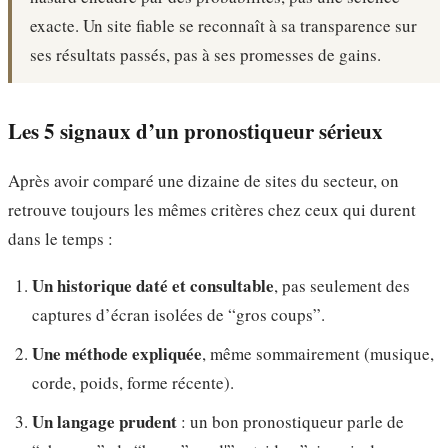
exacte. Un site fiable se reconnaît à sa transparence sur
ses résultats passés, pas à ses promesses de gains.
Les 5 signaux d’un pronostiqueur sérieux
Après avoir comparé une dizaine de sites du secteur, on
retrouve toujours les mêmes critères chez ceux qui durent
dans le temps :
Un historique daté et consultable
, pas seulement des
captures d’écran isolées de “gros coups”.
Une méthode expliquée
, même sommairement (musique,
corde, poids, forme récente).
Un langage prudent
: un bon pronostiqueur parle de