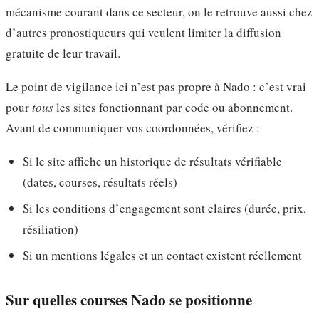
mécanisme courant dans ce secteur, on le retrouve aussi chez
d’autres pronostiqueurs qui veulent limiter la diffusion
gratuite de leur travail.
Le point de vigilance ici n’est pas propre à Nado : c’est vrai
pour
tous
les sites fonctionnant par code ou abonnement.
Avant de communiquer vos coordonnées, vérifiez :
Si le site affiche un historique de résultats vérifiable
(dates, courses, résultats réels)
Si les conditions d’engagement sont claires (durée, prix,
résiliation)
Si un mentions légales et un contact existent réellement
Sur quelles courses Nado se positionne