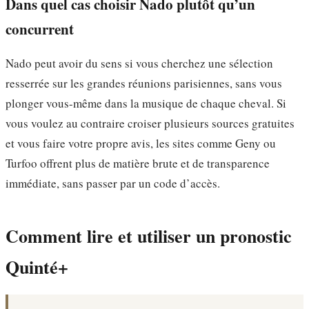
Dans quel cas choisir Nado plutôt qu’un
concurrent
Nado peut avoir du sens si vous cherchez une sélection
resserrée sur les grandes réunions parisiennes, sans vous
plonger vous-même dans la musique de chaque cheval. Si
vous voulez au contraire croiser plusieurs sources gratuites
et vous faire votre propre avis, les sites comme Geny ou
Turfoo offrent plus de matière brute et de transparence
immédiate, sans passer par un code d’accès.
Comment lire et utiliser un pronostic
Quinté+