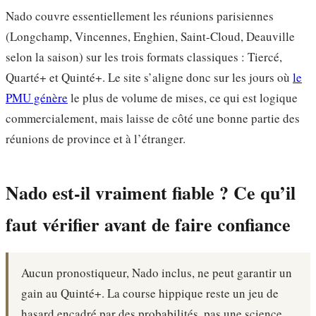
Nado couvre essentiellement les réunions parisiennes
(Longchamp, Vincennes, Enghien, Saint-Cloud, Deauville
selon la saison) sur les trois formats classiques : Tiercé,
Quarté+ et Quinté+. Le site s’aligne donc sur les jours où
le
PMU génère
le plus de volume de mises, ce qui est logique
commercialement, mais laisse de côté une bonne partie des
réunions de province et à l’étranger.
Nado est-il vraiment fiable ? Ce qu’il
faut vérifier avant de faire confiance
Aucun pronostiqueur, Nado inclus, ne peut garantir un
gain au Quinté+. La course hippique reste un jeu de
hasard encadré par des probabilités, pas une science