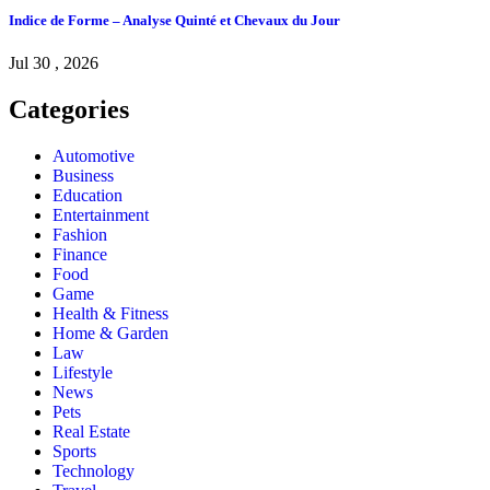
Indice de Forme – Analyse Quinté et Chevaux du Jour
Jul 30 , 2026
Categories
Automotive
Business
Education
Entertainment
Fashion
Finance
Food
Game
Health & Fitness
Home & Garden
Law
Lifestyle
News
Pets
Real Estate
Sports
Technology