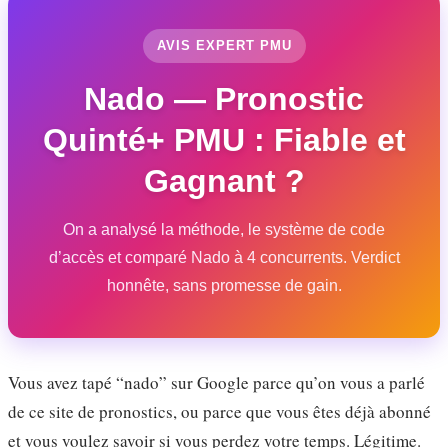
AVIS EXPERT PMU
Nado — Pronostic
Quinté+ PMU : Fiable et
Gagnant ?
On a analysé la méthode, le système de code
d’accès et comparé Nado à 4 concurrents. Verdict
honnête, sans promesse de gain.
Vous avez tapé “nado” sur Google parce qu’on vous a parlé
de ce site de pronostics, ou parce que vous êtes déjà abonné
et vous voulez savoir si vous perdez votre temps. Légitime.