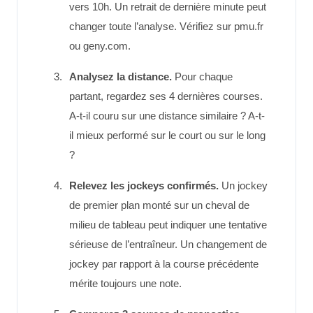
vers 10h. Un retrait de dernière minute peut
changer toute l’analyse. Vérifiez sur pmu.fr
ou geny.com.
Analysez la distance.
Pour chaque
partant, regardez ses 4 dernières courses.
A-t-il couru sur une distance similaire ? A-t-
il mieux performé sur le court ou sur le long
?
Relevez les jockeys confirmés.
Un jockey
de premier plan monté sur un cheval de
milieu de tableau peut indiquer une tentative
sérieuse de l’entraîneur. Un changement de
jockey par rapport à la course précédente
mérite toujours une note.