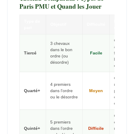
Paris PMU et Quand les Jouer
Type de
Idéal
Objectif
Difficulté
pari
quand…
Course
3 chevaux
avec 3
dans le bon
Tiercé
Facile
favoris
ordre (ou
bien
désordre)
établis
Course
4 premiers
régulière,
Quarté+
dans l’ordre
Moyen
peu
ou le désordre
d’outsider
dangereu
Grand
5 premiers
champ +
Quinté+
dans l’ordre
Difficile
rapport