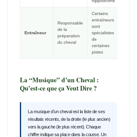
hippodrome
Certains
entraîneurs
Responsable
sont
de la
Entraîneur
spécialistes
préparation
de
du cheval
certaines
pistes
La “Musique” d’un Cheval :
Qu’est-ce que ça Veut Dire ?
La musique d’un cheval est la liste de ses
résultats récents, de la droite (le plus ancien)
vers la gauche (le plus récent). Chaque
chiffre indique sa place dans la course. Un