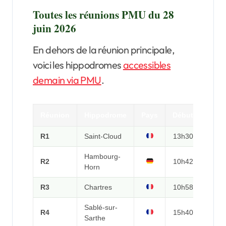
Toutes les réunions PMU du 28
juin 2026
En dehors de la réunion principale,
voici les hippodromes
accessibles
demain via PMU
.
Réunion
Hippodrome
Pays
Début
Ty
R1
Saint-Cloud
13h30
Ga
Hambourg-
R2
10h42
Ga
Horn
R3
Chartres
10h58
Tr
Sablé-sur-
R4
15h40
Galop
Sarthe