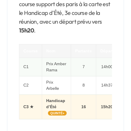
course support des paris à la carte est
le Handicap d’Été, 3e course de la
réunion, avec un départ prévu vers
15h20
.
Course
Nom
Partants
Départ
Prix Amber
C1
7
14h00
Rama
Prix
C2
8
14h37
Arbelle
Handicap
C3 ★
d’Été
16
15h20
QUINTÉ+