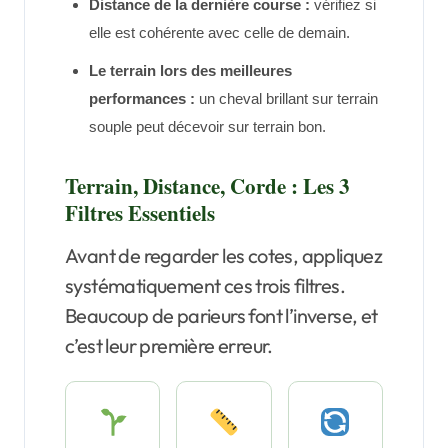
Distance de la dernière course :
vérifiez si
elle est cohérente avec celle de demain.
Le terrain lors des meilleures
performances :
un cheval brillant sur terrain
souple peut décevoir sur terrain bon.
Terrain, Distance, Corde : Les 3
Filtres Essentiels
Avant de regarder les cotes, appliquez
systématiquement ces trois filtres.
Beaucoup de parieurs font l’inverse, et
c’est leur première erreur.