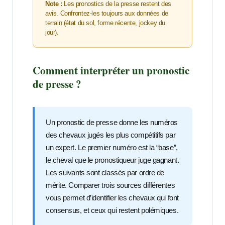
Note :
Les pronostics de la presse restent des
avis. Confrontez-les toujours aux données de
terrain (état du sol, forme récente, jockey du
jour).
Comment interpréter un pronostic
de presse ?
Un pronostic de presse donne les numéros
des chevaux jugés les plus compétitifs par
un expert. Le premier numéro est la “base”,
le cheval que le pronostiqueur juge gagnant.
Les suivants sont classés par ordre de
mérite. Comparer trois sources différentes
vous permet d’identifier les chevaux qui font
consensus, et ceux qui restent polémiques.