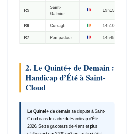
Saint-
R5
19h15
Tr
Galmier
R6
Curragh
14h10
Ga
R7
Pompadour
14h45
Ga
2. Le Quinté+ de Demain :
Handicap d’Été à Saint-
Cloud
Le Quinté+ de demain
se dispute à Saint-
Cloud dans le cadre du Handicap d’Été
2026. Seize galopeurs de 4 ans et plus
s’affrontent sur 2400 mètres, piste du Val