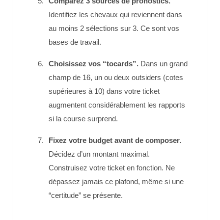
Comparez 3 sources de pronostics.
Identifiez les chevaux qui reviennent dans
au moins 2 sélections sur 3. Ce sont vos
bases de travail.
Choisissez vos “tocards”.
Dans un grand
champ de 16, un ou deux outsiders (cotes
supérieures à 10) dans votre ticket
augmentent considérablement les rapports
si la course surprend.
Fixez votre budget avant de composer.
Décidez d’un montant maximal.
Construisez votre ticket en fonction. Ne
dépassez jamais ce plafond, même si une
“certitude” se présente.