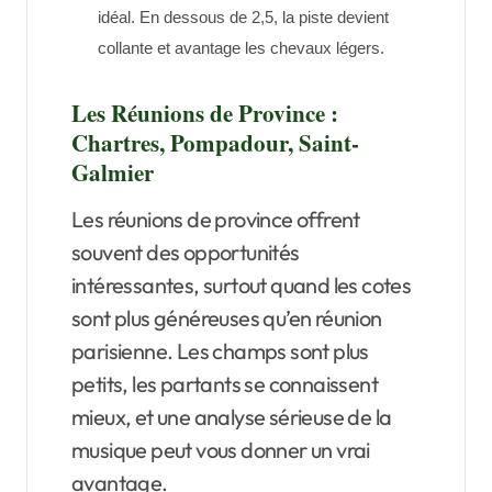
idéal. En dessous de 2,5, la piste devient
collante et avantage les chevaux légers.
Les Réunions de Province :
Chartres, Pompadour, Saint-
Galmier
Les réunions de province offrent
souvent des opportunités
intéressantes, surtout quand les cotes
sont plus généreuses qu’en réunion
parisienne. Les champs sont plus
petits, les partants se connaissent
mieux, et une analyse sérieuse de la
musique peut vous donner un vrai
avantage.