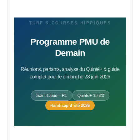
TURF & COURSES HIPPIQUES
Programme PMU de
Demain
Réunions, partants, analyse du Quinté+ & guide
complet pour le dimanche 28 juin 2026
Saint-Cloud – R1
Quinté+ 15h20
Handicap d’Été 2026