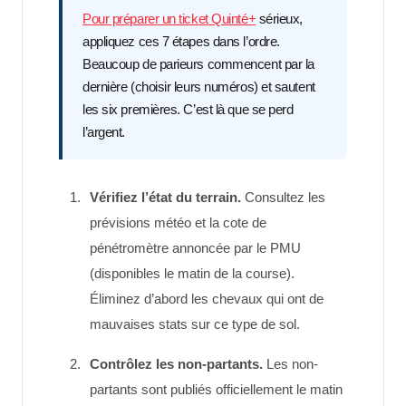
Pour préparer un ticket Quinté+
sérieux,
appliquez ces 7 étapes dans l’ordre.
Beaucoup de parieurs commencent par la
dernière (choisir leurs numéros) et sautent
les six premières. C’est là que se perd
l’argent.
Vérifiez l’état du terrain.
Consultez les
prévisions météo et la cote de
pénétromètre annoncée par le PMU
(disponibles le matin de la course).
Éliminez d’abord les chevaux qui ont de
mauvaises stats sur ce type de sol.
Contrôlez les non-partants.
Les non-
partants sont publiés officiellement le matin