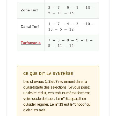
3 – 7 – 9 – 1 – 13 –
Zone Turf
5 – 11 – 15
1 – 7 – 4 – 3 – 10 –
Canal Turf
13 – 5 – 12
7 – 3 – 8 – 9 – 1 –
Turfomania
5 – 11 – 15
CE QUE DIT LA SYNTHÈSE
Les chevaux
1, 3 et 7
reviennent dans la
quasi-totalité des sélections. Si vous jouez
un ticket réduit, ces trois numéros forment
votre socle de base. Le
n° 5
apparaît en
outsider régulier. Le
n° 13
est le “choco” qui
divise les avis.