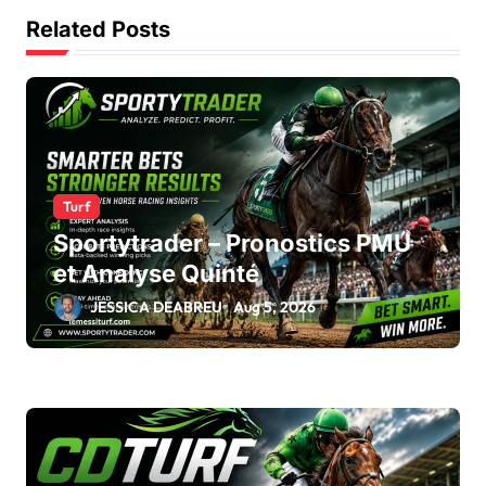
Related Posts
Turf
Sportytrader – Pronostics PMU
et Analyse Quinté
JESSICA DEABREU
Aug 5, 2026