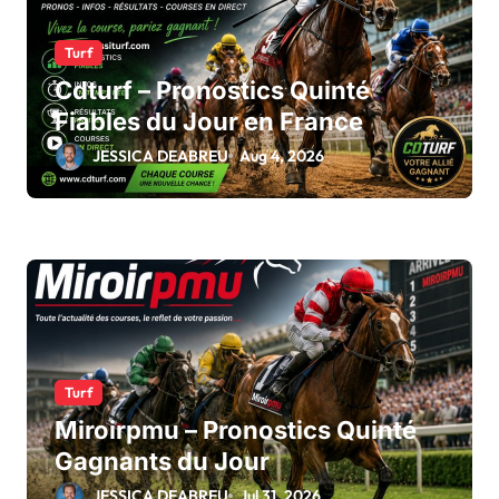
Turf
Cdturf – Pronostics Quinté
Fiables du Jour en France
JESSICA DEABREU
Aug 4, 2026
Turf
Miroirpmu – Pronostics Quinté
Gagnants du Jour
JESSICA DEABREU
Jul 31, 2026